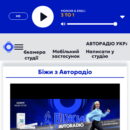
MONOIR & ENELI
3 TO 1
HD
Play
Mute
АВТОРАДІО УКРАЇНА
Мобільний
Написати у
Вебкамера
застосунок
студію
студії
Біжи з Авторадіо