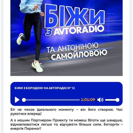
БІЖИ З БОРОДОЮ НА АВТОРАДІО № 12
1:01:09
Play
Mute
Біг не чекає ідеального моменту – він його створює. Час
рухатися вперед!
А з нашим Партнером Проекту ти можеш бігати ще швидше,
відновлюватися легше та відчувати більше сили. Бетаргін –
енергія Перемог!