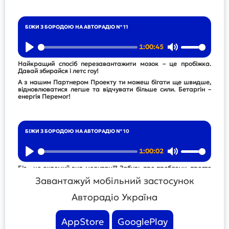
БІЖИ З БОРОДОЮ НА АВТОРАДІО № 11
1:00:45
Play
Mute
Найкращий спосіб перезавантажити мозок – це пробіжка.
Давай збирайся і летс гоу!
А з нашим Партнером Проекту ти можеш бігати ще швидше,
відновлюватися легше та відчувати більше сили. Бетаргін –
енергія Перемог!
БІЖИ З БОРОДОЮ НА АВТОРАДІО № 10
1:00:02
Play
Mute
Біг – це окремий вид медитації! Забудь про проблеми, просто
збирайся і біжи!
Завантажуй мобільний застосунок
А з нашим Партнером Проекту ти можеш бігати ще швидше,
відновлюватися легше та відчувати більше сили. Бетаргін –
Авторадіо Україна
енергія Перемог!
AppStore
GooglePlay