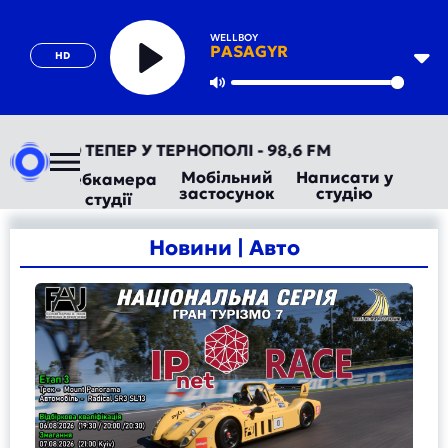
WELLBOY
PASAGYR
HD
Play
Mute
ІО ТЕПЕР У ТЕРНОПОЛІ - 98,6 FM
Мобільний
Написати у
Вебкамера
застосунок
студію
студії
Новини | Авто