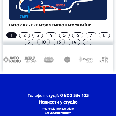
HATOR RX - ЕКВАТОР ЧЕМПІОНАТУ УКРАЇНИ
1
2
3
4
5
6
7
8
9
10
13
14
›
Телефон студії:
0 800 334 103
Написати у студію
Mediaholding «Evolution»
Структура власності