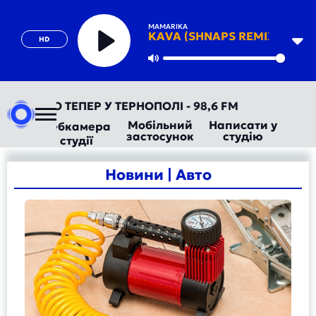
MAMARIKA
KAVA (SHNAPS REMIX)
HD
Play
Mute
ДІО ТЕПЕР У ТЕРНОПОЛІ - 98,6 FM
Мобільний
Написати у
Вебкамера
застосунок
студію
студії
Новини | Авто