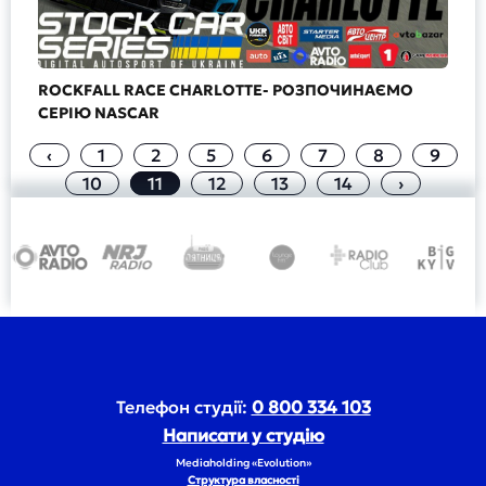
ROCKFALL RACE CHARLOTTE- РОЗПОЧИНАЄМО
СЕРІЮ NASCAR
‹
1
2
5
6
7
8
9
10
11
12
13
14
›
Телефон студії:
0 800 334 103
Написати у студію
Mediaholding «Evolution»
Структура власності