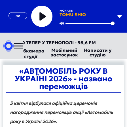
MONATIK
TOMU SHIO
HD
Play
Mute
ТОРАДІО ТЕПЕР У ТЕРНОПОЛІ - 98,6 FM
Мобільний
Написати у
Вебкамера
застосунок
студію
студії
«АВТОМОБІЛЬ РОКУ В
УКРАЇНІ 2026» - названо
переможців
3 квітня відбулася офіційна церемонія
нагородження переможців акції «Автомобіль
року в Україні 2026».