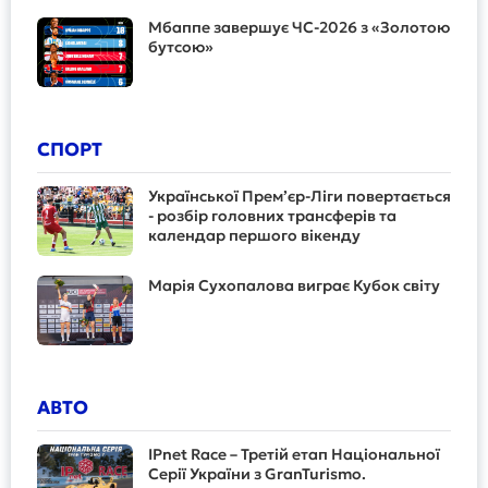
Мбаппе завершує ЧС-2026 з «Золотою
бутсою»
СПОРТ
Української Прем’єр-Ліги повертається
- розбір головних трансферів та
календар першого вікенду
Марія Сухопалова виграє Кубок світу
АВТО
IPnet Race – Третій етап Національної
Серії України з GranTurismo.