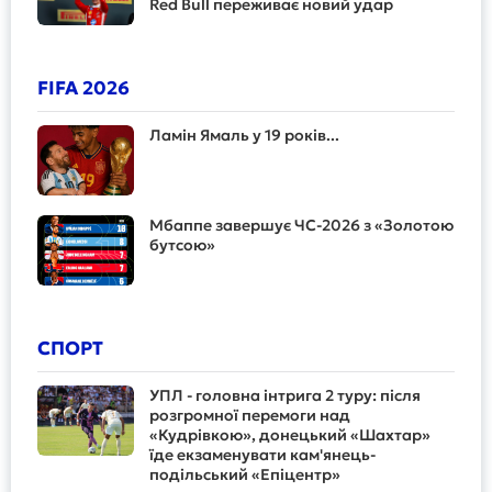
Red Bull переживає новий удар
FIFA 2026
Ламін Ямаль у 19 років...
Мбаппе завершує ЧС-2026 з «Золотою
бутсою»
СПОРТ
УПЛ - головна інтрига 2 туру: після
розгромної перемоги над
«Кудрівкою», донецький «Шахтар»
їде екзаменувати кам'янець-
подільський «Епіцентр»