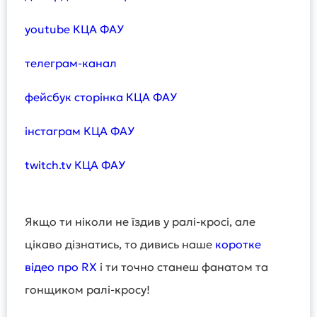
youtube КЦА ФАУ
телеграм-канал
фейсбук сторінка КЦА ФАУ
інстаграм КЦА ФАУ
twitch.tv КЦА ФАУ
Якщо ти ніколи не їздив у ралі-кросі, але
цікаво дізнатись, то дивись наше
коротке
відео про RX
і ти точно станеш фанатом та
гонщиком ралі-кросу!