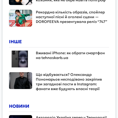
Рекордна кількість образів, спойлер
наступної пісні й оголені сцени —
DOROFEEVA презентувала реліз “747”
ІНШЕ
Вживані iPhone: як обрати смартфон
на tehnoskarb.ua
Що відбувається? Олександр
Пономарьов несподівано закріпив
три загадкові пости в Instagram:
фанати вже будують власні теорії
НОВИНИ
Авторадіо Україна тепер у Тернополі!