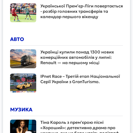
Української Прем’єр-Ліги повертається
- розбір головних трансферів та
календар першого вікенду
АВТО
Українці купили понад 1300 нових
комерційних автомобілів у липні:
Renault — на першому місці
IPnet Race – Третій етап Національної
Серії України з GranTurismo.
МУЗИКА
Тіна Кароль з прем’єрою пісні
«Хороший»: детективна драма про
кохання, яке не бере навіть поліграф