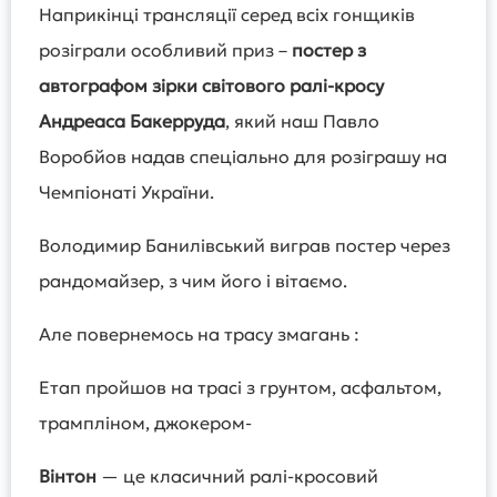
Наприкінці трансляції серед всіх гонщиків
розіграли особливий приз –
постер з
автографом зірки світового ралі-кросу
Андреаса Бакерруда
, який наш Павло
Воробйов надав спеціально для розіграшу на
Чемпіонаті України.
Володимир Банилівський виграв постер через
рандомайзер, з чим його і вітаємо.
Але повернемось на трасу змагань :
Етап пройшов на трасі з грунтом, асфальтом,
трампліном, джокером-
Вінтон
— це класичний ралі-кросовий