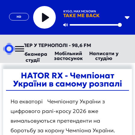
KYGO, MAX MCNOWN
TAKE ME BACK
HD
Play
Mute
ІО ТЕПЕР У ТЕРНОПОЛІ - 98,6 FM
Мобільний
Написати у
Вебкамера
застосунок
студію
студії
HATOR RX - Чемпіонат
України в самому розпалі
На екваторі Чемпіонату України з
цифрового ралі-кросу 2026 вже
вимальовуються претенденти на
боротьбу за корону Чемпіона України.